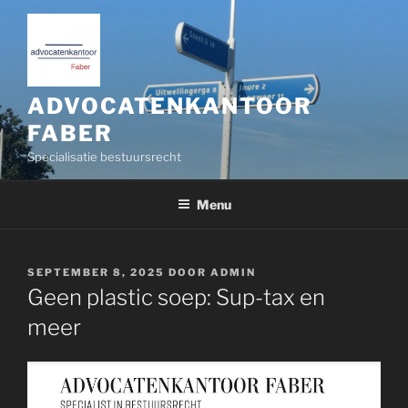
Ga
naar
de
inhoud
ADVOCATENKANTOOR
FABER
Specialisatie bestuursrecht
Menu
GEPLAATST
SEPTEMBER 8, 2025
DOOR
ADMIN
OP
Geen plastic soep: Sup-tax en
meer