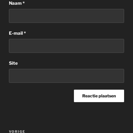
Naam
*
E-mail
*
Site
Berichtnavigatie
Vorig
VORIGE